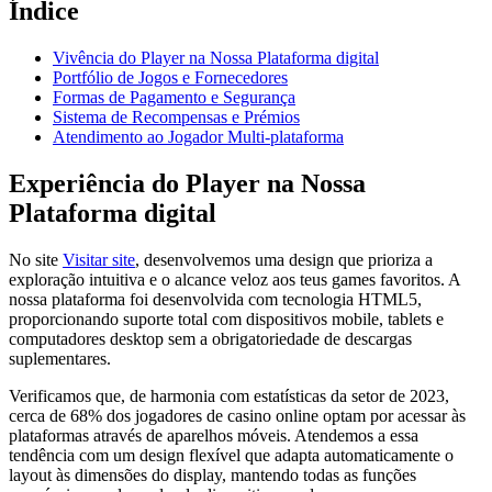
Índice
Vivência do Player na Nossa Plataforma digital
Portfólio de Jogos e Fornecedores
Formas de Pagamento e Segurança
Sistema de Recompensas e Prémios
Atendimento ao Jogador Multi-plataforma
Experiência do Player na Nossa
Plataforma digital
No site
Visitar site
, desenvolvemos uma design que prioriza a
exploração intuitiva e o alcance veloz aos teus games favoritos. A
nossa plataforma foi desenvolvida com tecnologia HTML5,
proporcionando suporte total com dispositivos mobile, tablets e
computadores desktop sem a obrigatoriedade de descargas
suplementares.
Verificamos que, de harmonia com estatísticas da setor de 2023,
cerca de 68% dos jogadores de casino online optam por acessar às
plataformas através de aparelhos móveis. Atendemos a essa
tendência com um design flexível que adapta automaticamente o
layout às dimensões do display, mantendo todas as funções