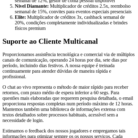
semanal de 12%, gestor de conta pessoal disponível
Nível Diamante:
Multiplicador de créditos 2.5x, reembolso
semanal de 15%, convites para eventos especiais presenciais
Elite:
Multiplicador de créditos 3x, cashback semanal de
20%, condições completamente individualizadas e brindes
físicos premium
Suporte ao Cliente Multicanal
Proporcionamos assistência tecnológica e comercial via de múltiplos
canais de comunicação, operando 24 horas por dia, sete dias por
período, incluindo dias festivos. A nossa equipe é treinada
continuamente para atender dúvidas de maneira rápida e
profissional.
O chat ao vivo representa o método de maior rápido para receber
retornos, com prazo médio de espera inferior a 60 segs. Para
questões mais elaboradas que requerem pesquisa detalhada, o email
proporciona respostas completas num período máximo de 12 horas.
Mantemos também uma biblioteca de informações extensa com
textos detalhados sobre processos habituais, acessível sem a
necessidade de login.
Estimamos o feedback dos nossos jogadores e empregamos tais
informações para otimizar sempre os os nossos serviços. Cada