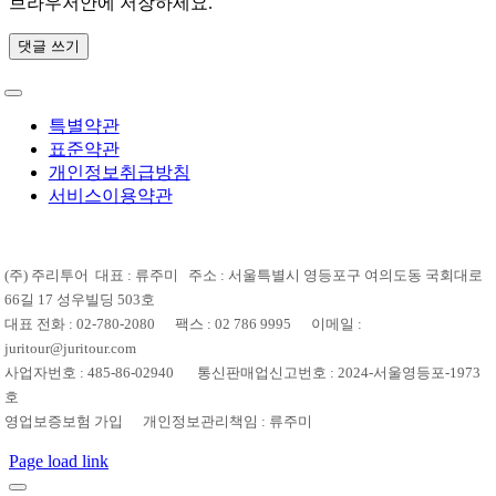
브라우저안에 저장하세요.
특별약관
표준약관
개인정보취급방침
서비스이용약관
(주) 주리투어 대표 : 류주미 주소 : 서울특별시 영등포구 여의도동 국회대로
66길 17 성우빌딩 503호
대표 전화 : 02-780-2080 팩스 : 02 786 9995 이메일 :
juritour@juritour.com
사업자번호 : 485-86-02940 통신판매업신고번호 : 2024-서울영등포-1973
호
영업보증보험 가입 개인정보관리책임 : 류주미
Page load link