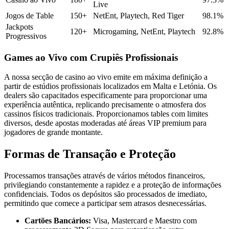
Live
Jogos de Table
150+
NetEnt, Playtech, Red Tiger
98.1%
Jackpots
120+
Microgaming, NetEnt, Playtech
92.8%
Progressivos
Games ao Vivo com Crupiês Profissionais
A nossa secção de casino ao vivo emite em máxima definição a
partir de estúdios profissionais localizados em Malta e Letónia. Os
dealers são capacitados especificamente para proporcionar uma
experiência autêntica, replicando precisamente o atmosfera dos
cassinos físicos tradicionais. Proporcionamos tables com limites
diversos, desde apostas moderadas até áreas VIP premium para
jogadores de grande montante.
Formas de Transação e Proteção
Processamos transações através de vários métodos financeiros,
privilegiando constantemente a rapidez e a proteção de informações
confidenciais. Todos os depósitos são processados de imediato,
permitindo que comece a participar sem atrasos desnecessárias.
Cartões Bancários:
Visa, Mastercard e Maestro com