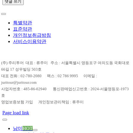
특별약관
표준약관
개인정보취급방침
서비스이용약관
(주) 주리투어 대표 : 류주미 주소 : 서울특별시 영등포구 여의도동 국회대로
66길 17 성우빌딩 503호
대표 전화 : 02-780-2080 팩스 : 02 786 9995 이메일 :
juritour@juritour.com
사업자번호 : 485-86-02940 통신판매업신고번호 : 2024-서울영등포-1973
호
영업보증보험 가입 개인정보관리책임 : 류주미
Page load link
남미
HOT