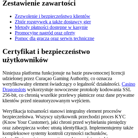
Zestawienie zawartości
Zezwolenie i bezpieczeństwo klientów
Zbiór rozgrywek a także dostawcy gier
Metody płatności dostępne w kasynie
Promocyjne nagród oraz oferty
Pomoc dla gracza oraz serwis techniczne
Certyfikat i bezpieczeństwo
użytkowników
Niniejsza platforma funkcjonuje na bazie prawomocnej licencji
udzielonej przez Curaçao Gaming Authority, co oznacza
weryfikowalny element świadczący o legalność działalności.
Casino
Dragonslots
wykorzystuje nowoczesne protokoły kodowania SSL
256-bit, co chronią wszelkie przelewy płatnicze oraz dane prywatne
klientów przed nieautoryzowanym wejściem.
Weryfikacja tożsamości stanowi integralny element procesów
bezpieczeństwa. Wszyscy użytkownik przechodzi proces KYC
(Know Your Customer), jaki chroni przed wybielaniu pieniędzy
oraz zabezpiecza wobec utratą identyfikacji. Implementujemy także
kompleksowe systemy kontroli czynności rachunków,