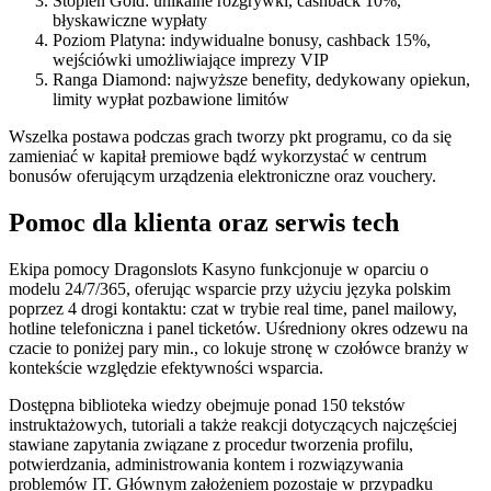
Stopień Gold: unikalne rozgrywki, cashback 10%,
błyskawiczne wypłaty
Poziom Platyna: indywidualne bonusy, cashback 15%,
wejściówki umożliwiające imprezy VIP
Ranga Diamond: najwyższe benefity, dedykowany opiekun,
limity wypłat pozbawione limitów
Wszelka postawa podczas grach tworzy pkt programu, co da się
zamieniać w kapitał premiowe bądź wykorzystać w centrum
bonusów oferującym urządzenia elektroniczne oraz vouchery.
Pomoc dla klienta oraz serwis tech
Ekipa pomocy Dragonslots Kasyno funkcjonuje w oparciu o
modelu 24/7/365, oferując wsparcie przy użyciu języka polskim
poprzez 4 drogi kontaktu: czat w trybie real time, panel mailowy,
hotline telefoniczna i panel ticketów. Uśredniony okres odzewu na
czacie to poniżej pary min., co lokuje stronę w czołówce branży w
kontekście względzie efektywności wsparcia.
Dostępna biblioteka wiedzy obejmuje ponad 150 tekstów
instruktażowych, tutoriali a także reakcji dotyczących najczęściej
stawiane zapytania związane z procedur tworzenia profilu,
potwierdzania, administrowania kontem i rozwiązywania
problemów IT. Głównym założeniem pozostaje w przypadku