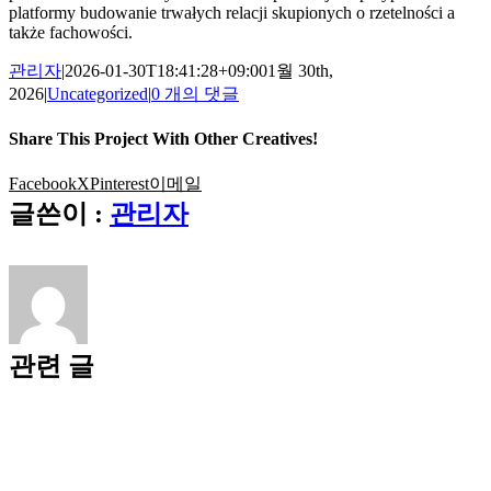
platformy budowanie trwałych relacji skupionych o rzetelności a
także fachowości.
관리자
|
2026-01-30T18:41:28+09:00
1월 30th,
2026
|
Uncategorized
|
0 개의 댓글
Share This Project With Other Creatives!
Facebook
X
Pinterest
이메일
글쓴이 :
관리자
관련 글