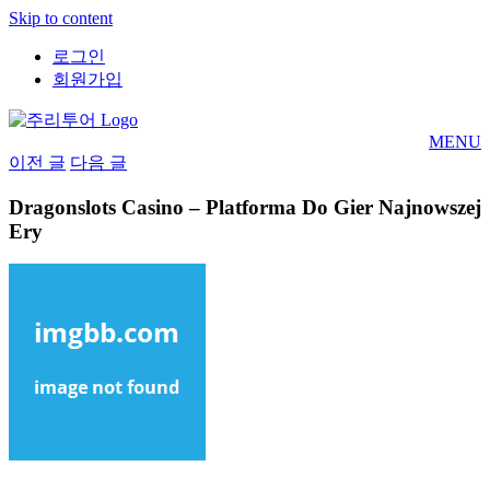
Skip to content
로그인
회원가입
MENU
이전 글
다음 글
Dragonslots Casino – Platforma Do Gier Najnowszej
Ery