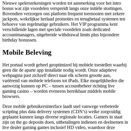
Nieuwe spelersrekeningen worden tot aanmerking voor het intro
bonus wat zijn voordelen verspreidt langs onze initiële stortingen.
Bovendien verzorgen ons platform frequent toernooien met zekere
jackpots, wekelijkse herlaad promoties en terugbetaal systemen ten
behoeve van regelmatige gebruikers. Het VIP programma kent
verschillende lagen met speciale voordelen zoals dedicated
accountmanagers, uitgebreide withdrawal limits plus bijzondere
birthday bonussen.
Mobile Beleving
Het portaal wordt geheel geoptimized bij mobiele toestellen waarbij
geen die de aparte app installatie nodig wordt. Onze adaptieve
webpagina past zichzelf direct naar elk scherm grootte aan,
variërend van mobiele telefoons tot iPads. Elke mogelijkheden die
aanwezig kunnen op PC – tussen accountbeheer richting live
gaming casino – worden eveneens bereikbaar middels mobile
browsers.
Deze mobile gebruikersinterface laadt snel vanwege verbeterde
scripting plus data delivery systemen (CDN’s) welke zorgvuldig
geplaatst kunnen langs diverse regionale locaties. Gamers in staat
zijn on the go deposits doen, uitbetalingen indienen en deelnemen in
live dealer gaming games inclusief HD video, waardoor deze