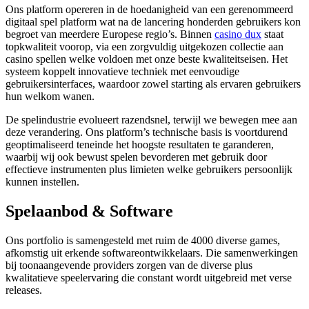
Ons platform opereren in de hoedanigheid van een gerenommeerd
digitaal spel platform wat na de lancering honderden gebruikers kon
begroet van meerdere Europese regio’s. Binnen
casino dux
staat
topkwaliteit voorop, via een zorgvuldig uitgekozen collectie aan
casino spellen welke voldoen met onze beste kwaliteitseisen. Het
systeem koppelt innovatieve techniek met eenvoudige
gebruikersinterfaces, waardoor zowel starting als ervaren gebruikers
hun welkom wanen.
De spelindustrie evolueert razendsnel, terwijl we bewegen mee aan
deze verandering. Ons platform’s technische basis is voortdurend
geoptimaliseerd teneinde het hoogste resultaten te garanderen,
waarbij wij ook bewust spelen bevorderen met gebruik door
effectieve instrumenten plus limieten welke gebruikers persoonlijk
kunnen instellen.
Spelaanbod & Software
Ons portfolio is samengesteld met ruim de 4000 diverse games,
afkomstig uit erkende softwareontwikkelaars. Die samenwerkingen
bij toonaangevende providers zorgen van de diverse plus
kwalitatieve speelervaring die constant wordt uitgebreid met verse
releases.