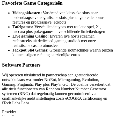
Favoriete Game Categorieën
Videogokkasten:
Variërend van klassieke slots naar
hedendaagse videografische slots plus uitgebreide bonus
features en progressieve jackpots
Tafelgames:
Verschillende types met roulette spel, 21,
baccara plus pokergames in verschillende limietbedragen
Live gaming Casino:
Ervaren live hosts streamen
rechtstreeks uit dedicated gaming studio’s met onze
realistische casino-atmosfeer
Jackpot Slot Games:
Groeiende slotmachines waarin prijzen
kunnen stijgen richting aanzienlijke euros
Software Partners
Wij opereren uitsluitend in partnerschap aan geautoriseerde
ontwikkelaars waaronder NetEnt, Microgaming, Evolution,
Gaming, Pragmatic Play plus Play’n GO. De coalitie verzekert dat
alle titels functioneren van Random Number Number Generator
systemen (RNG) dat regelmatig kunnen gecontroleerd via
onafhankelijke audit instellingen zoals eCOGRA certificering en
iTech Labs Labs.
Provider