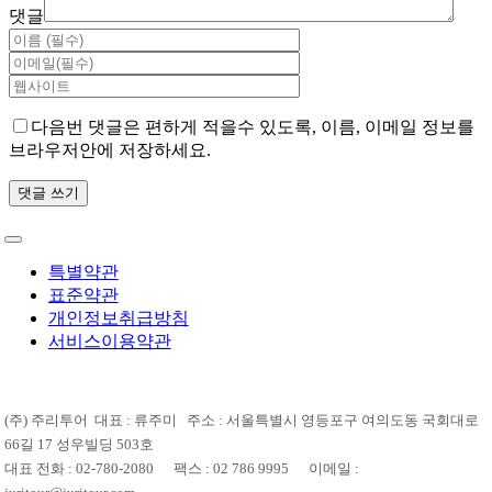
댓글
다음번 댓글은 편하게 적을수 있도록, 이름, 이메일 정보를
브라우저안에 저장하세요.
특별약관
표준약관
개인정보취급방침
서비스이용약관
(주) 주리투어 대표 : 류주미 주소 : 서울특별시 영등포구 여의도동 국회대로
66길 17 성우빌딩 503호
대표 전화 : 02-780-2080 팩스 : 02 786 9995 이메일 :