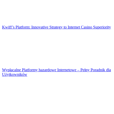
Kwiff’s Platform: Innovative Strategy to Internet Casino Superiority
Wypłacalne Platformy hazardowe Internetowe – Pełny Poradnik dla
Użytkowników