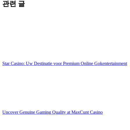
관련 글
Star Casino: Uw Destinatie voor Premium Online Gokentertainment
Uncover Genuine Gaming Quality at MaxCunt Casino