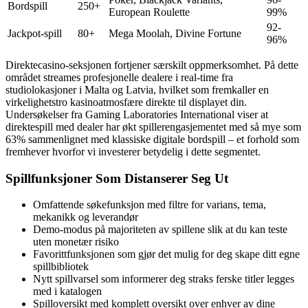
Bordspill
250+
European Roulette
99%
92-
Jackpot-spill
80+
Mega Moolah, Divine Fortune
96%
Direktecasino-seksjonen fortjener særskilt oppmerksomhet. På dette
området streames profesjonelle dealere i real-time fra
studiolokasjoner i Malta og Latvia, hvilket som fremkaller en
virkelighetstro kasinoatmosfære direkte til displayet din.
Undersøkelser fra Gaming Laboratories International viser at
direktespill med dealer har økt spillerengasjementet med så mye som
63% sammenlignet med klassiske digitale bordspill – et forhold som
fremhever hvorfor vi investerer betydelig i dette segmentet.
Spillfunksjoner Som Distanserer Seg Ut
Omfattende søkefunksjon med filtre for varians, tema,
mekanikk og leverandør
Demo-modus på majoriteten av spillene slik at du kan teste
uten monetær risiko
Favorittfunksjonen som gjør det mulig for deg skape ditt egne
spillbibliotek
Nytt spillvarsel som informerer deg straks ferske titler legges
med i katalogen
Spilloversikt med komplett oversikt over enhver av dine