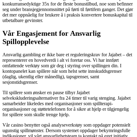
konkurransedyktige 35x for de fleste bonustilbud, noe som befinner
seg under bransjegjennomsnittet på førti til førtifem ganger. Det gjør
det mer oppnåelig for brukere å i praksis konvertere bonuskapital til
utbetalbare gevinster.
Vår Engasjement for Ansvarlig
Spillopplevelse
Ansvarlig gambling er ikke bare et reguleringskrav for Jajabet – det
representerer en hovedverdi i alt vi foretar oss. Vi har innført
omfattende verktøy som gir deg i styring over spillingen din. I
kontopanelet kan spillere når som helst sette innskuddsgrenser
(daglig, ukentlig eller månedlig), tapsgrenser, samt
sesjonstidsgrenser.
Til spillere som ønsker en pause tilbyr Jajabet
selvekskluderingsalternativer fra 24 timer til varig stenging. Jajabet
samarbeider likeledes med organisasjoner som spillterapi-
organisasjoner og støttetelefonen for å sikre at hjelp er tilgjengelig
for spillere som skulle trenge hjelp.
Vår casino benytter også analyseverkstøy som oppdager potensielt
ugunstig spillmønster. Dersom systemet oppdager bekymringsfulle
indikasjoner, vil vårt ansvarlighetsteam ta kontakt på eget initiativ