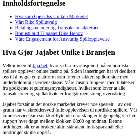
Innholdsfortegnelse
Hva som Gjør Oss Unike i Markedet
Vårt Rike Spillutvalg
Betalingsmetoder og Transaksjonsikkerhet
Bonustilbud Tilpasset Dine Behov
Våre Engasjement for Ansvarlig Spillopplevelse
Hva Gjør Jajabet Unike i Bransjen
Velkommen til
Jaja bet
, hvor vi har revolusjonert måten nordiske
spillere opplever online casino på. Siden lanseringen har vi dedikert
oss til å bygge en plattform som forener sikkert spillområde med
underholdning i verdensklasse. Våre casino fungerer med tillatelser
fra godkjente reguleringsmyndigheter, hvilket som lover at alle
transaksjoner og spillaktiviteter foregår med streng overvåking.
Jajabet forstår at det norske markedet krever noe spesielt – av den
grunn har vi skreddersydd fulle opplevelsen til nordiske spillere. Vår
kundeserviceteam snakker flytende i norsk og er tilgjengelig via live
support hver døgn mellom klokken 08:00 og midnatt. Denne
ordningen sikrer at brukere aldri står alene hvis spørsmål eller
hindringer skulle oppstå.